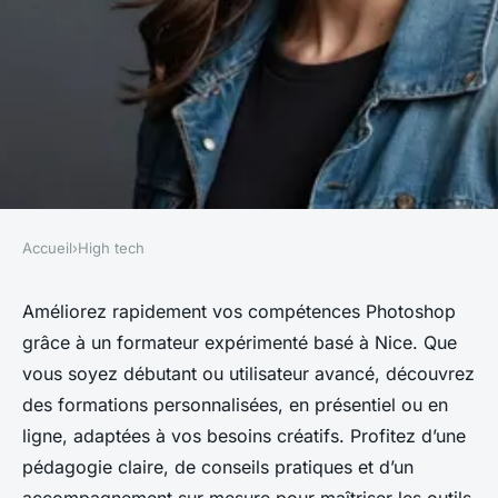
Accueil
›
High tech
HIGH TECH
Formateur photoshop à nice :
Améliorez rapidement vos compétences Photoshop
grâce à un formateur expérimenté basé à Nice. Que
boostez vos compétences
vous soyez débutant ou utilisateur avancé, découvrez
créatives
des formations personnalisées, en présentiel ou en
ligne, adaptées à vos besoins créatifs. Profitez d’une
Edouard
•
7 octobre 2025
•
4 min de lecture
pédagogie claire, de conseils pratiques et d’un