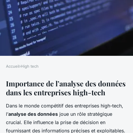
Accueil
›
High tech
HIGH TECH
Importance de l’analyse des données
L'analyse de données comme
dans les entreprises high-tech
levier de croissance pour les
entreprises high-tech
Dans le monde compétitif des entreprises high-tech,
l’
analyse des données
joue un rôle stratégique
Edouard
•
18 mars 2025
•
5 min de lecture
crucial. Elle influence la prise de décision en
fournissant des informations précises et exploitables.